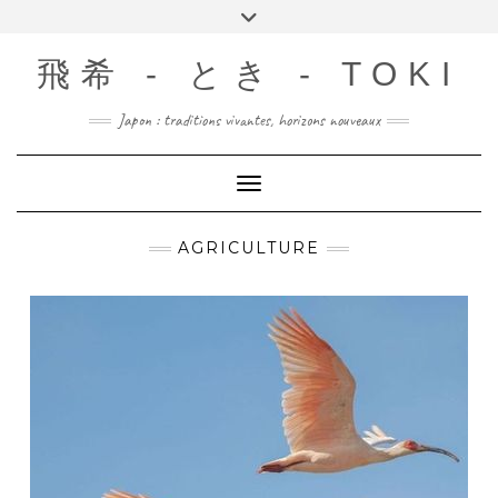
Skip
Toggle
to
header
content
飛希 - とき - TOKI
Japon : traditions vivantes, horizons nouveaux
Toggle Navigation
AGRICULTURE