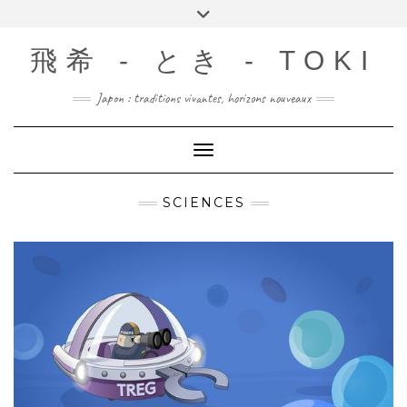
Skip
Toggle
to
header
content
飛希 - とき - TOKI
Japon : traditions vivantes, horizons nouveaux
Toggle Navigation
SCIENCES