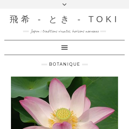
Skip
Toggle
to
header
content
飛希 - とき - TOKI
Japon : traditions vivantes, horizons nouveaux
Toggle Navigation
BOTANIQUE