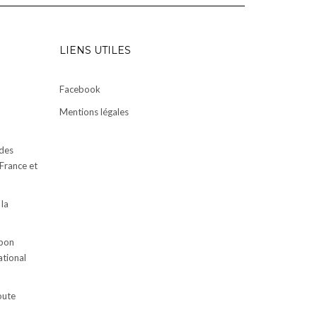
LIENS UTILES
Facebook
Mentions légales
des
 France et
 la
apon
ational
oute