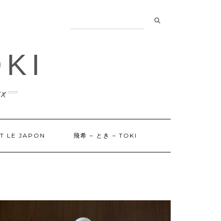
OKI
x
ET LE JAPON
飛希 – とき – TOKI