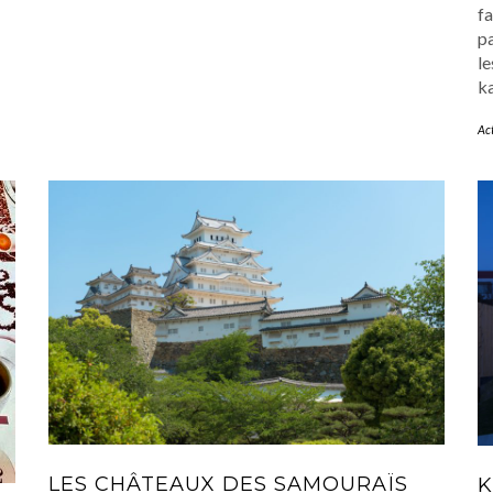
fa
pa
le
k
Ac
LES CHÂTEAUX DES SAMOURAÏS
K