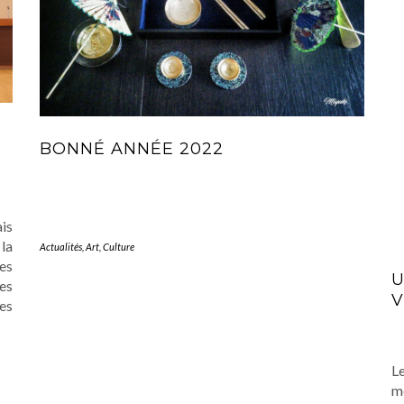
BONNÉ ANNÉE 2022
is
la
Actualités
,
Art
,
Culture
es
U
des
V
es
L
mé