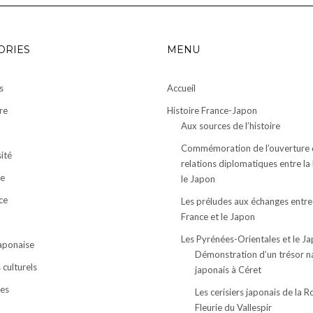
ORIES
MENU
s
Accueil
re
Histoire France-Japon
Aux sources de l’histoire
Commémoration de l’ouverture 
ité
relations diplomatiques entre la
e
le Japon
ce
Les préludes aux échanges entre
France et le Japon
Les Pyrénées-Orientales et le J
japonaise
Démonstration d’un trésor n
culturels
japonais à Céret
ses
Les cerisiers japonais de la R
Fleurie du Vallespir