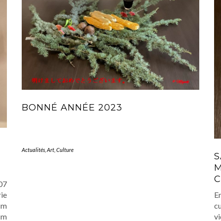
BONNÉ ANNÉE 2023
Actualités
,
Art
,
Culture
S
M
C
07
ie
E
cm
c
cm
v