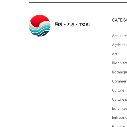
CATÉG
飛希 - とき - TOKI
Actualité
Agricultu
Art
Biodivers
Botaniqu
Commer
Culture
Culture 
Echanges 
Entrepri
Histoire