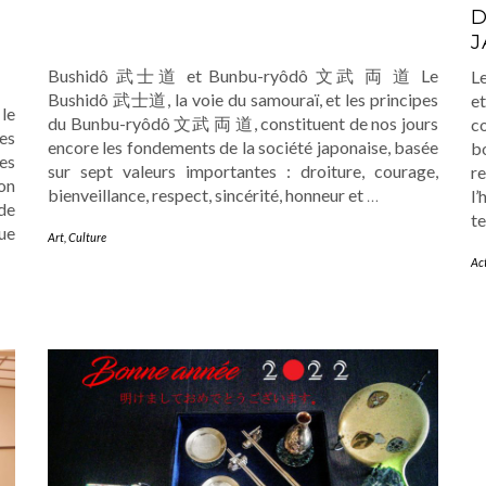
D
J
Bushidô 武士道 et Bunbu-ryôdô 文武 両 道 Le
Le
Bushidô 武士道, la voie du samouraï, et les principes
e
le
du Bunbu-ryôdô 文武 両 道, constituent de nos jours
co
es
encore les fondements de la société japonaise, basée
b
es
sur sept valeurs importantes : droiture, courage,
r
on
bienveillance, respect, sincérité, honneur et
…
l
de
t
ue
Art
,
Culture
Ac