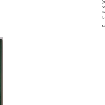
(p
pe
bo
lu
Ar