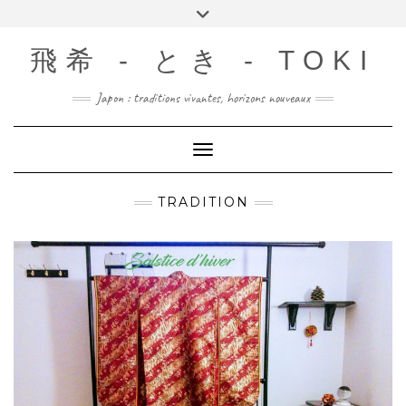
Skip
Toggle
to
header
content
飛希 - とき - TOKI
Japon : traditions vivantes, horizons nouveaux
Toggle Navigation
TRADITION