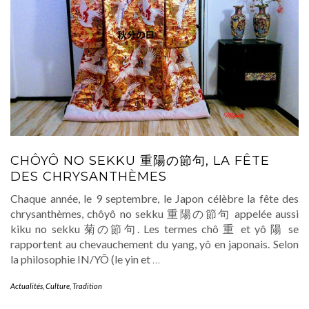
CHÔYÔ NO SEKKU 重陽の節句, LA FÊTE
DES CHRYSANTHÈMES
Chaque année, le 9 septembre, le Japon célèbre la fête des
chrysanthèmes, chôyô no sekku 重陽の節句 appelée aussi
kiku no sekku 菊の節句. Les termes chô 重 et yô 陽 se
rapportent au chevauchement du yang, yô en japonais. Selon
la philosophie IN/YÔ (le yin et
…
Actualités
,
Culture
,
Tradition