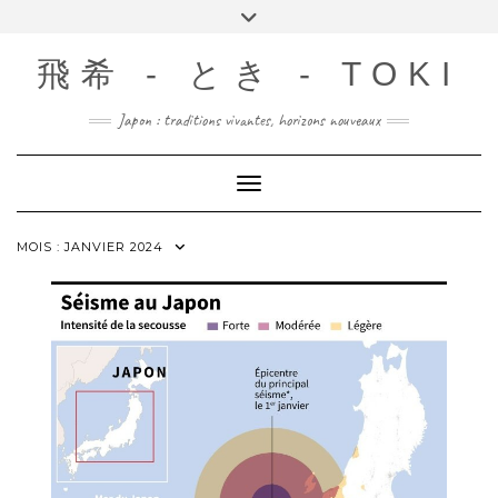
Skip
Toggle
to
header
content
飛希 - とき - TOKI
Japon : traditions vivantes, horizons nouveaux
Toggle Navigation
MOIS :
JANVIER 2024