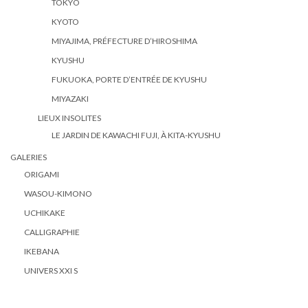
TOKYO
KYOTO
MIYAJIMA, PRÉFECTURE D’HIROSHIMA
KYUSHU
FUKUOKA, PORTE D’ENTRÉE DE KYUSHU
MIYAZAKI
LIEUX INSOLITES
LE JARDIN DE KAWACHI FUJI, À KITA-KYUSHU
GALERIES
ORIGAMI
WASOU-KIMONO
UCHIKAKE
CALLIGRAPHIE
IKEBANA
UNIVERS XXI S