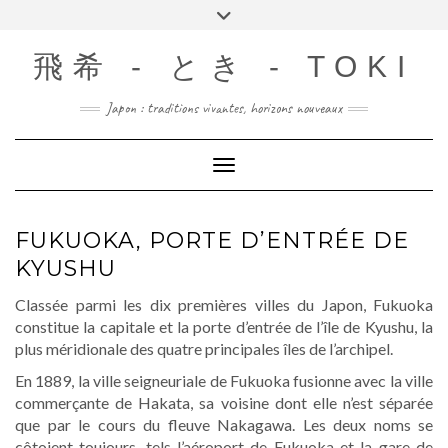
Skip
Toggle
to
header
content
飛希 - とき - TOKI
Japon : traditions vivantes, horizons nouveaux
Toggle Navigation
FUKUOKA, PORTE D’ENTRÉE DE
KYUSHU
Classée parmi les dix premières villes du Japon, Fukuoka
constitue la capitale et la porte d’entrée de l’île de Kyushu, la
plus méridionale des quatre principales îles de l’archipel.
En 1889, la ville seigneuriale de Fukuoka fusionne avec la ville
commerçante de Hakata, sa voisine dont elle n’est séparée
que par le cours du fleuve Nakagawa. Les deux noms se
côtoient toujours, tels l’aéroport de Fukuoka et la gare de