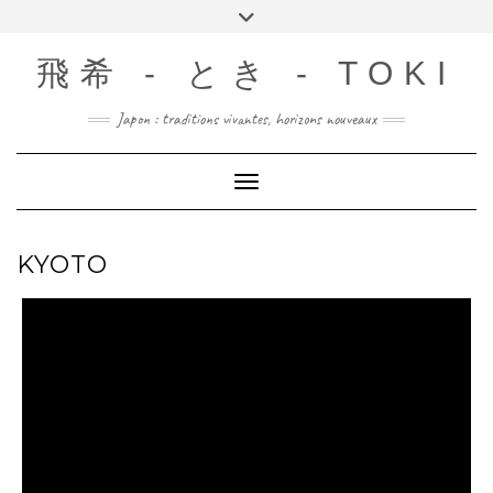
Skip
Toggle
to
header
content
飛希 - とき - TOKI
Japon : traditions vivantes, horizons nouveaux
Toggle Navigation
KYOTO