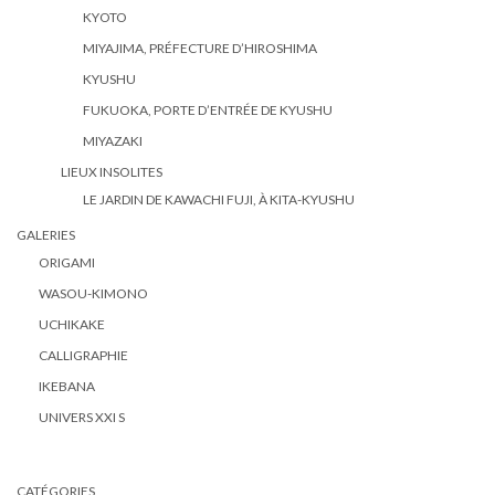
KYOTO
MIYAJIMA, PRÉFECTURE D’HIROSHIMA
KYUSHU
FUKUOKA, PORTE D’ENTRÉE DE KYUSHU
MIYAZAKI
LIEUX INSOLITES
LE JARDIN DE KAWACHI FUJI, À KITA-KYUSHU
GALERIES
ORIGAMI
WASOU-KIMONO
UCHIKAKE
CALLIGRAPHIE
IKEBANA
UNIVERS XXI S
CATÉGORIES