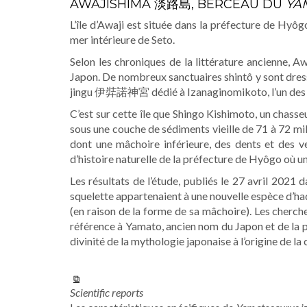
AWAJISHIMA 淡路島, BERCEAU DU
YA
L’île d’Awaji est située dans la préfecture de Hyôgo,
mer intérieure de Seto.
Selon les chroniques de la littérature ancienne, A
Japon. De nombreux sanctuaires shintô y sont dressé
jingu 伊弉諾神宮 dédié à Izanaginomikoto, l’un des d
C’est sur cette île que Shingo Kishimoto, un chasse
sous une couche de sédiments vieille de 71 à 72 mi
dont une mâchoire inférieure, des dents et des v
d’histoire naturelle de la préfecture de Hyôgo où u
Les résultats de l’étude, publiés le 27 avril 2021 
squelette appartenaient à une nouvelle espèce d’
(en raison de la forme de sa mâchoire). Les cherch
référence à Yamato, ancien nom du Japon et de la pr
divinité de la mythologie japonaise à l’origine de l
Scientific reports