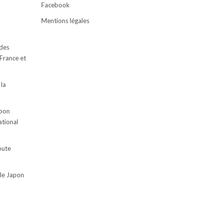
Facebook
Mentions légales
des
 France et
 la
apon
ational
oute
 le Japon