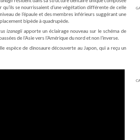
anagii
résident dans sa structure dentaire unique composée
r qu’ils se nourrissaient d’une végétation différente de celle
GA
niveau de l’épaule et des membres inférieurs suggérant une
déplacement bipède à quadrupède.
us izanagii
apporte un éclairage nouveau sur le schéma de
assées de l’Asie vers l’Amérique du nord et non l’inverse.
le espèce de dinosaure découverte au Japon, qui a reçu un
C