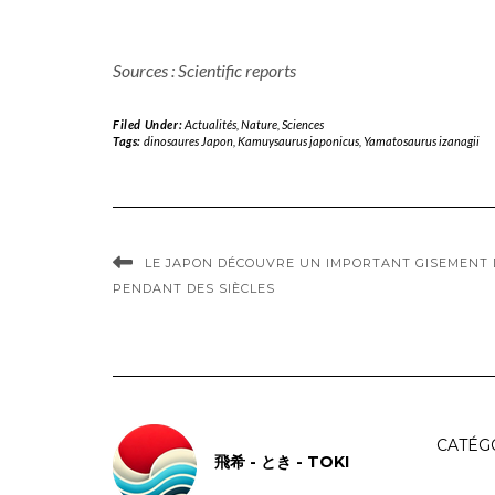
Sources : Scientific reports
Filed Under:
Actualités
,
Nature
,
Sciences
Tags:
dinosaures Japon
,
Kamuysaurus japonicus
,
Yamatosaurus izanagii
LE JAPON DÉCOUVRE UN IMPORTANT GISEMENT 
PENDANT DES SIÈCLES
CATÉG
飛希 - とき - TOKI