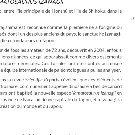
MATOSAURUS IZANAGII
 entre l’île principale de Honshû et l’île de Shikoku, dans la
LE
wajishima est reconnue comme la première île à l’origine du
s dont l’un des plus anciens du pays, le sanctuaire Izanagi-
ieux fondateurs du Japon.
ur de fossiles amateur de 72 ans, découvrit en 2004, enfouis
llions d’années, ce qui apparaissait comme divers ossements
ertèbres cervicales. Ces fossiles ont été confiés au musée
ne équipe internationale de paléontologues a pu les analyser.
dans la revue
Scientific Reports
, révèlent que ces éléments de
hadrosaure, communément appelée dinosaure à bec de canard
eurs ont baptisé la nouvelle espèce
Yamatosaurus izanagii
en
ovince de Nara, ancienne capitale du Japon, et à Izanagi, la
a création du monde et du Japon.