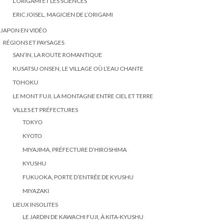
L’ORIGAMI ET LES SCIENCES
ERIC JOISEL, MAGICIEN DE L’ORIGAMI
 JAPON EN VIDÉO
RÉGIONS ET PAYSAGES
SAN’IN, LA ROUTE ROMANTIQUE
KUSATSU ONSEN, LE VILLAGE OÙ L’EAU CHANTE
TOHOKU
LE MONT FUJI, LA MONTAGNE ENTRE CIEL ET TERRE
VILLES ET PRÉFECTURES
TOKYO
KYOTO
MIYAJIMA, PRÉFECTURE D’HIROSHIMA
KYUSHU
FUKUOKA, PORTE D’ENTRÉE DE KYUSHU
MIYAZAKI
LIEUX INSOLITES
LE JARDIN DE KAWACHI FUJI, À KITA-KYUSHU