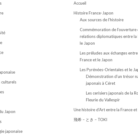
s
Accueil
re
Histoire France-Japon
Aux sources de l’histoire
Commémoration de l’ouverture 
ité
relations diplomatiques entre la
e
le Japon
ce
Les préludes aux échanges entre
France et le Japon
Les Pyrénées-Orientales et le J
japonaise
Démonstration d’un trésor n
culturels
japonais à Céret
ses
Les cerisiers japonais de la R
Fleurie du Vallespir
Une histoire d’Art entre la France et
 du Japon
飛希 – とき – TOKI
s
ie japonaise