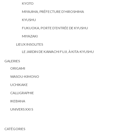
KYOTO
MIYAJIMA, PRÉFECTURE D’HIROSHIMA
KYUSHU
FUKUOKA, PORTE D’ENTRÉE DE KYUSHU
MIYAZAKI
LIEUX INSOLITES
LE JARDIN DE KAWACHI FUJI, À KITA-KYUSHU
GALERIES
ORIGAMI
WASOU-KIMONO
UCHIKAKE
CALLIGRAPHIE
IKEBANA
UNIVERS XXI S
CATÉGORIES