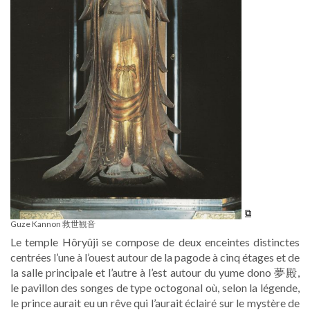
Guze Kannon 救世観音
Le temple Hôryûji se compose de deux enceintes distinctes
centrées l’une à l’ouest autour de la pagode à cinq étages et de
la salle principale et l’autre à l’est autour du yume dono 夢殿,
le pavillon des songes de type octogonal où, selon la légende,
le prince aurait eu un rêve qui l’aurait éclairé sur le mystère de