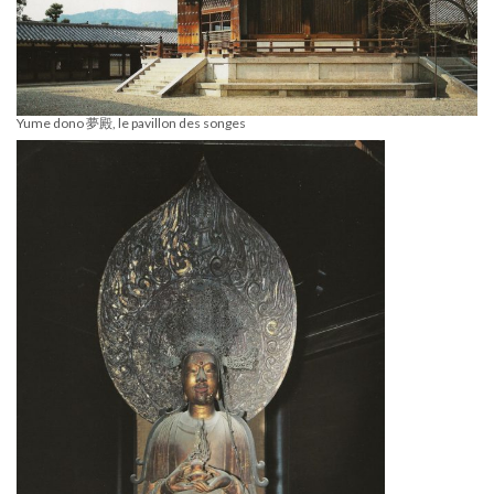
Yume dono 夢殿, le pavillon des songes