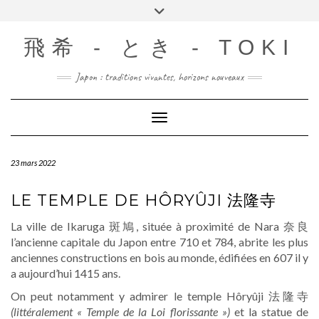
Skip
Toggle
to
header
content
飛希 - とき - TOKI
Japon : traditions vivantes, horizons nouveaux
Toggle Navigation
23 mars 2022
LE TEMPLE DE HÔRYÛJI 法隆寺
La ville de Ikaruga 斑鳩, située à proximité de Nara 奈良
l’ancienne capitale du Japon entre 710 et 784, abrite les plus
anciennes constructions en bois au monde, édifiées en 607 il y
a aujourd’hui 1415 ans.
On peut notamment y admirer le temple Hôryûji 法隆寺
(littéralement « Temple de la Loi florissante »)
et la statue de