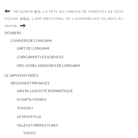
SETSUBUN 節分, LA FÊTE DU LANCER DE HARICOTS DE SOJA
KIGUMI 木組み, L’ART ANCESTRAL DE L’ASSEMBLAGE DU BOIS AU
JAPON
DOSSIERS
L’UNIVERS DE L’ORIGAMI
L’ART DE L’ORIGAMI
L’ORIGAMI ET LES SCIENCES
ERIC JOISEL, MAGICIEN DE L’ORIGAMI
LE JAPON EN VIDÉO
RÉGIONS ET PAYSAGES
SAN’IN, LA ROUTE ROMANTIQUE
KUSATSU ONSEN
TOHOKU
LE MONT FUJI
VILLES ET PRÉFECTURES
TOKYO