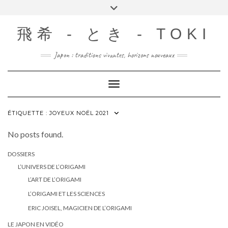
Skip
Toggle
to
header
content
飛希 - とき - TOKI
Japon : traditions vivantes, horizons nouveaux
Toggle Navigation
ÉTIQUETTE :
JOYEUX NOËL 2021
No posts found.
DOSSIERS
L’UNIVERS DE L’ORIGAMI
L’ART DE L’ORIGAMI
L’ORIGAMI ET LES SCIENCES
ERIC JOISEL, MAGICIEN DE L’ORIGAMI
LE JAPON EN VIDÉO