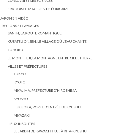
L’ORIGAMI ET LES SCIENCES
ERIC JOISEL, MAGICIEN DE L’ORIGAMI
 JAPON EN VIDÉO
RÉGIONS ET PAYSAGES
SAN’IN, LA ROUTE ROMANTIQUE
KUSATSU ONSEN, LE VILLAGE OÙ L’EAU CHANTE
TOHOKU
LE MONT FUJI, LA MONTAGNE ENTRE CIEL ET TERRE
VILLES ET PRÉFECTURES
TOKYO
KYOTO
MIYAJIMA, PRÉFECTURE D’HIROSHIMA
KYUSHU
FUKUOKA, PORTE D’ENTRÉE DE KYUSHU
MIYAZAKI
LIEUX INSOLITES
LE JARDIN DE KAWACHI FUJI, À KITA-KYUSHU