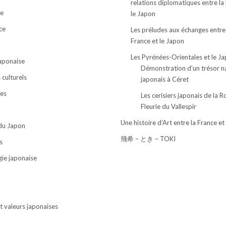
relations diplomatiques entre la
e
le Japon
ce
Les préludes aux échanges entre
France et le Japon
Les Pyrénées-Orientales et le J
japonaise
Démonstration d’un trésor n
culturels
japonais à Céret
ses
Les cerisiers japonais de la R
Fleurie du Vallespir
Une histoire d’Art entre la France et
 du Japon
飛希 – とき – TOKI
s
ie japonaise
t valeurs japonaises