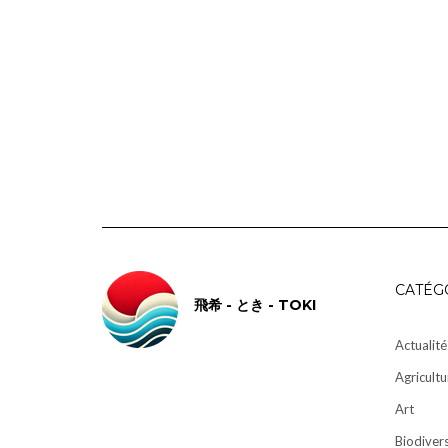
CATÉG
飛希 - とき - TOKI
Actualité
Agricultu
Art
Biodivers