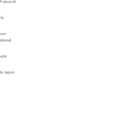
 France et
 la
apon
ational
oute
 le Japon