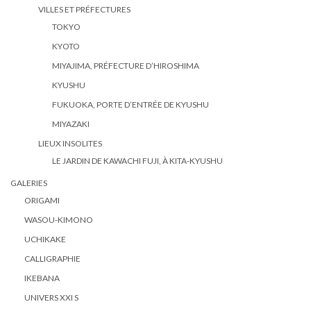
VILLES ET PRÉFECTURES
TOKYO
KYOTO
MIYAJIMA, PRÉFECTURE D’HIROSHIMA
KYUSHU
FUKUOKA, PORTE D’ENTRÉE DE KYUSHU
MIYAZAKI
LIEUX INSOLITES
LE JARDIN DE KAWACHI FUJI, À KITA-KYUSHU
GALERIES
ORIGAMI
WASOU-KIMONO
UCHIKAKE
CALLIGRAPHIE
IKEBANA
UNIVERS XXI S