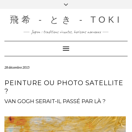
Skip
Toggle
to
header
content
飛希 - とき - TOKI
Japon : traditions vivantes, horizons nouveaux
Toggle Navigation
28 décembre 2015
PEINTURE OU PHOTO SATELLITE
?
VAN GOGH SERAIT-IL PASSÉ PAR LÀ ?