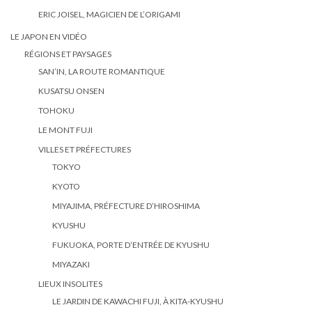
ERIC JOISEL, MAGICIEN DE L’ORIGAMI
LE JAPON EN VIDÉO
RÉGIONS ET PAYSAGES
SAN’IN, LA ROUTE ROMANTIQUE
KUSATSU ONSEN
TOHOKU
LE MONT FUJI
VILLES ET PRÉFECTURES
TOKYO
KYOTO
MIYAJIMA, PRÉFECTURE D’HIROSHIMA
KYUSHU
FUKUOKA, PORTE D’ENTRÉE DE KYUSHU
MIYAZAKI
LIEUX INSOLITES
LE JARDIN DE KAWACHI FUJI, À KITA-KYUSHU