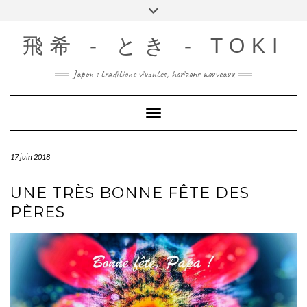
Skip
Toggle
to
header
content
飛希 - とき - TOKI
Japon : traditions vivantes, horizons nouveaux
Toggle Navigation
17 juin 2018
UNE TRÈS BONNE FÊTE DES
PÈRES