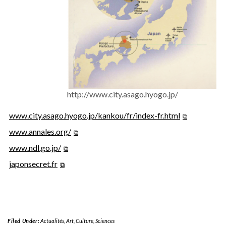
http://www.city.asago.hyogo.jp/
www.city.asago.hyogo.jp/kankou/fr/index-fr.html
www.annales.org/
www.ndl.go.jp/
japonsecret.fr
Filed Under:
Actualités
,
Art
,
Culture
,
Sciences