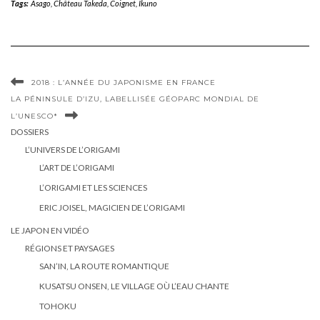
Tags:
Asago
,
Château Takeda
,
Coignet
,
Ikuno
2018 : L’ANNÉE DU JAPONISME EN FRANCE
LA PÉNINSULE D’IZU, LABELLISÉE GÉOPARC MONDIAL DE
L’UNESCO*
DOSSIERS
L’UNIVERS DE L’ORIGAMI
L’ART DE L’ORIGAMI
L’ORIGAMI ET LES SCIENCES
ERIC JOISEL, MAGICIEN DE L’ORIGAMI
LE JAPON EN VIDÉO
RÉGIONS ET PAYSAGES
SAN’IN, LA ROUTE ROMANTIQUE
KUSATSU ONSEN, LE VILLAGE OÙ L’EAU CHANTE
TOHOKU