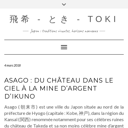
Skip
Toggle
to
header
content
飛希 - とき - TOKI
Japon : traditions vivantes, horizons nouveaux
Toggle Navigation
4 mars 2018
ASAGO : DU CHÂTEAU DANS LE
CIEL À LA MINE D’ARGENT
D’IKUNO
Asago (朝来市) est une ville du Japon située au nord de la
préfecture de Hyogo (capitale : Kobe, 神戸), dans la région du
Kansaï (関西) renommée notamment pour ses célèbres ruines
du château de Takeda et sa non moins célèbre mine d’argent