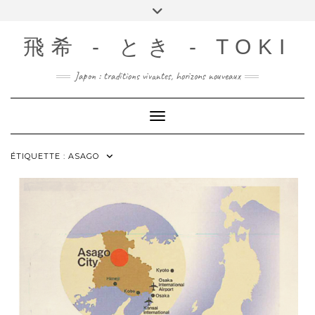
Skip
Toggle
to
header
content
飛希 - とき - TOKI
Japon : traditions vivantes, horizons nouveaux
Toggle Navigation
ÉTIQUETTE :
ASAGO