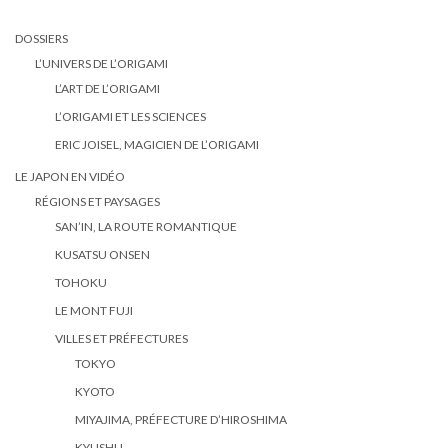
DOSSIERS
L’UNIVERS DE L’ORIGAMI
L’ART DE L’ORIGAMI
L’ORIGAMI ET LES SCIENCES
ERIC JOISEL, MAGICIEN DE L’ORIGAMI
LE JAPON EN VIDÉO
RÉGIONS ET PAYSAGES
SAN’IN, LA ROUTE ROMANTIQUE
KUSATSU ONSEN
TOHOKU
LE MONT FUJI
VILLES ET PRÉFECTURES
TOKYO
KYOTO
MIYAJIMA, PRÉFECTURE D’HIROSHIMA
KYUSHU