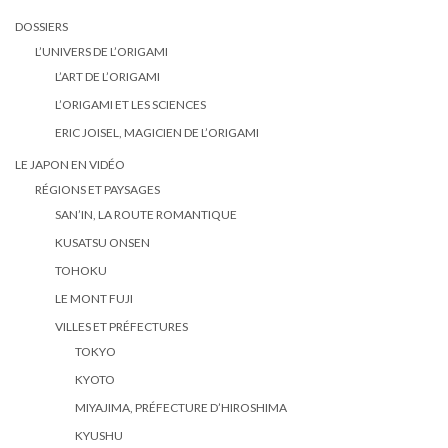
DOSSIERS
L’UNIVERS DE L’ORIGAMI
L’ART DE L’ORIGAMI
L’ORIGAMI ET LES SCIENCES
ERIC JOISEL, MAGICIEN DE L’ORIGAMI
LE JAPON EN VIDÉO
RÉGIONS ET PAYSAGES
SAN’IN, LA ROUTE ROMANTIQUE
KUSATSU ONSEN
TOHOKU
LE MONT FUJI
VILLES ET PRÉFECTURES
TOKYO
KYOTO
MIYAJIMA, PRÉFECTURE D’HIROSHIMA
KYUSHU