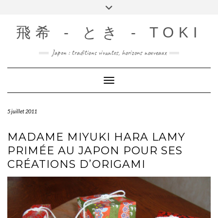
Skip
Toggle
to
header
content
飛希 - とき - TOKI
Japon : traditions vivantes, horizons nouveaux
Toggle Navigation
5 juillet 2011
MADAME MIYUKI HARA LAMY
PRIMÉE AU JAPON POUR SES
CRÉATIONS D’ORIGAMI