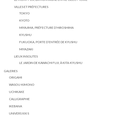
VILLES ET PRÉFECTURES
TOKYO
KYOTO
MIYAJIMA, PRÉFECTURE D’HIROSHIMA
KYUSHU
FUKUOKA, PORTE D’ENTRÉE DE KYUSHU
MIYAZAKI
LIEUX INSOLITES
LE JARDIN DE KAWACHI FUJI, À KITA-KYUSHU
GALERIES
ORIGAMI
WASOU-KIMONO
UCHIKAKE
CALLIGRAPHIE
IKEBANA
UNIVERS XXI S