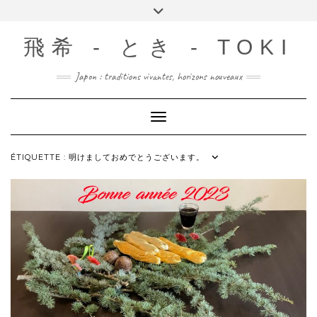
Skip
Toggle
to
header
content
飛希 - とき - TOKI
Japon : traditions vivantes, horizons nouveaux
Toggle Navigation
ÉTIQUETTE :
明けましておめでとうございます。