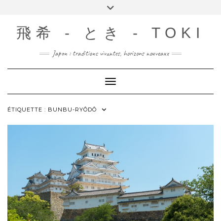
Skip
Toggle
to
header
content
飛希 - とき - TOKI
Japon : traditions vivantes, horizons nouveaux
Toggle Navigation
ÉTIQUETTE :
BUNBU-RYÔDÔ