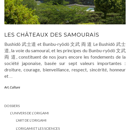
LES CHÂTEAUX DES SAMOURAÏS
Bushidô 武士道 et Bunbu-ryôdô 文武 両 道 Le Bushidô 武士
道, la voie du samouraï, et les principes du Bunbu-ryôdô 文武
両 道, constituent de nos jours encore les fondements de la
société japonaise, basée sur sept valeurs importantes :
droiture, courage, bienveillance, respect, sincérité, honneur
et
…
Art
,
Culture
DOSSIERS
L’UNIVERS DE L’ORIGAMI
L’ART DE L’ORIGAMI
L’ORIGAMI ET LES SCIENCES