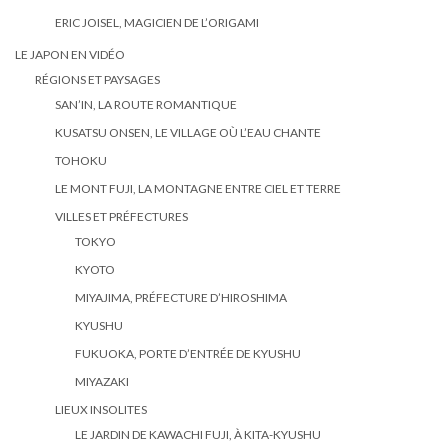
ERIC JOISEL, MAGICIEN DE L’ORIGAMI
LE JAPON EN VIDÉO
RÉGIONS ET PAYSAGES
SAN’IN, LA ROUTE ROMANTIQUE
KUSATSU ONSEN, LE VILLAGE OÙ L’EAU CHANTE
TOHOKU
LE MONT FUJI, LA MONTAGNE ENTRE CIEL ET TERRE
VILLES ET PRÉFECTURES
TOKYO
KYOTO
MIYAJIMA, PRÉFECTURE D’HIROSHIMA
KYUSHU
FUKUOKA, PORTE D’ENTRÉE DE KYUSHU
MIYAZAKI
LIEUX INSOLITES
LE JARDIN DE KAWACHI FUJI, À KITA-KYUSHU