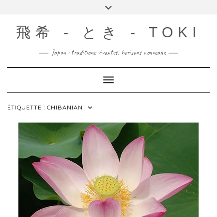
Skip
Toggle
to
header
content
飛希 - とき - TOKI
Japon : traditions vivantes, horizons nouveaux
Toggle Navigation
ÉTIQUETTE :
CHIBANIAN