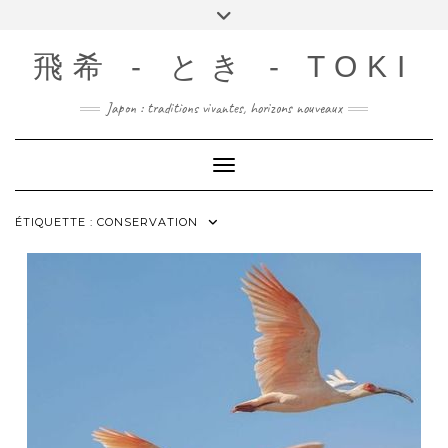
Skip
Toggle
to
header
content
飛希 - とき - TOKI
Japon : traditions vivantes, horizons nouveaux
Toggle Navigation
ÉTIQUETTE :
CONSERVATION