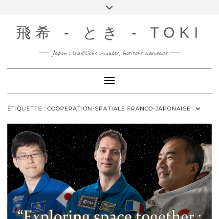
Skip
Toggle
to
header
content
飛希 - とき - TOKI
Japon : traditions vivantes, horizons nouveaux
Toggle Navigation
ÉTIQUETTE :
COOPERATION-SPATIALE FRANCO-JAPONAISE