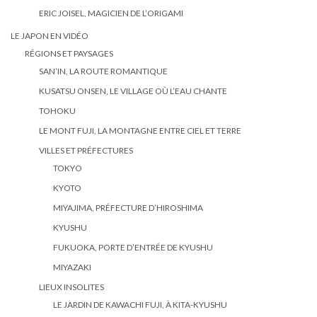
ERIC JOISEL, MAGICIEN DE L’ORIGAMI
LE JAPON EN VIDÉO
RÉGIONS ET PAYSAGES
SAN’IN, LA ROUTE ROMANTIQUE
KUSATSU ONSEN, LE VILLAGE OÙ L’EAU CHANTE
TOHOKU
LE MONT FUJI, LA MONTAGNE ENTRE CIEL ET TERRE
VILLES ET PRÉFECTURES
TOKYO
KYOTO
MIYAJIMA, PRÉFECTURE D’HIROSHIMA
KYUSHU
FUKUOKA, PORTE D’ENTRÉE DE KYUSHU
MIYAZAKI
LIEUX INSOLITES
LE JARDIN DE KAWACHI FUJI, À KITA-KYUSHU