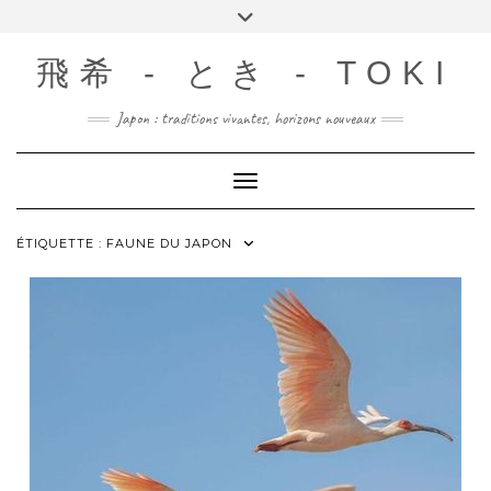
Skip
Toggle
to
header
content
飛希 - とき - TOKI
Japon : traditions vivantes, horizons nouveaux
Toggle Navigation
ÉTIQUETTE :
FAUNE DU JAPON