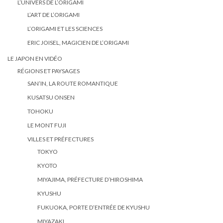
L’UNIVERS DE L’ORIGAMI
L’ART DE L’ORIGAMI
L’ORIGAMI ET LES SCIENCES
ERIC JOISEL, MAGICIEN DE L’ORIGAMI
LE JAPON EN VIDÉO
RÉGIONS ET PAYSAGES
SAN’IN, LA ROUTE ROMANTIQUE
KUSATSU ONSEN
TOHOKU
LE MONT FUJI
VILLES ET PRÉFECTURES
TOKYO
KYOTO
MIYAJIMA, PRÉFECTURE D’HIROSHIMA
KYUSHU
FUKUOKA, PORTE D’ENTRÉE DE KYUSHU
MIYAZAKI