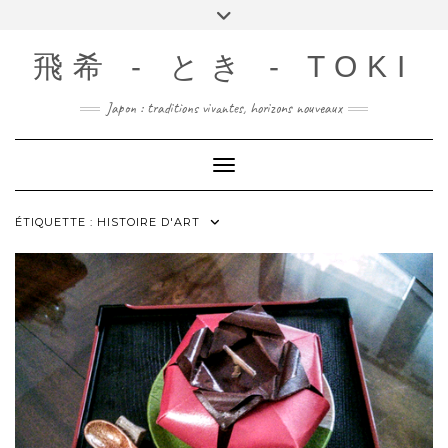
Skip
Toggle
to
header
content
飛希 - とき - TOKI
Japon : traditions vivantes, horizons nouveaux
Toggle Navigation
ÉTIQUETTE :
HISTOIRE D'ART