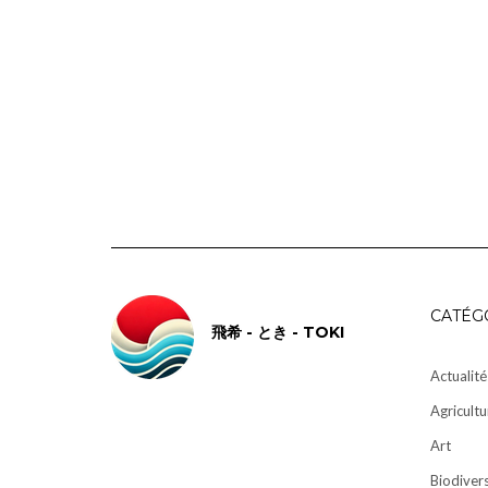
CATÉG
飛希 - とき - TOKI
Actualité
Agricultu
Art
Biodivers