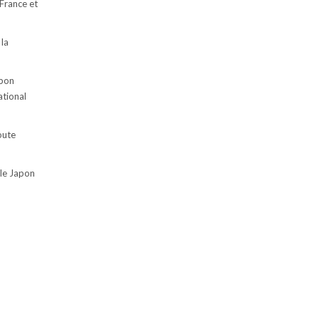
 France et
 la
apon
ational
oute
 le Japon