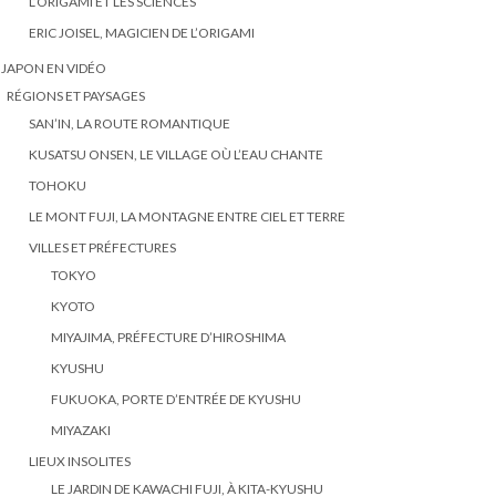
L’ORIGAMI ET LES SCIENCES
ERIC JOISEL, MAGICIEN DE L’ORIGAMI
 JAPON EN VIDÉO
RÉGIONS ET PAYSAGES
SAN’IN, LA ROUTE ROMANTIQUE
KUSATSU ONSEN, LE VILLAGE OÙ L’EAU CHANTE
TOHOKU
LE MONT FUJI, LA MONTAGNE ENTRE CIEL ET TERRE
VILLES ET PRÉFECTURES
TOKYO
KYOTO
MIYAJIMA, PRÉFECTURE D’HIROSHIMA
KYUSHU
FUKUOKA, PORTE D’ENTRÉE DE KYUSHU
MIYAZAKI
LIEUX INSOLITES
LE JARDIN DE KAWACHI FUJI, À KITA-KYUSHU