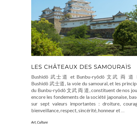
LES CHÂTEAUX DES SAMOURAÏS
Bushidô 武士道 et Bunbu-ryôdô 文武 両 道 
Bushidô 武士道, la voie du samouraï, et les princip
du Bunbu-ryôdô 文武 両 道, constituent de nos jou
encore les fondements de la société japonaise, ba
sur sept valeurs importantes : droiture, courag
bienveillance, respect, sincérité, honneur et
…
Art
,
Culture