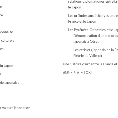
relations diplomatiques entre la
e
le Japon
ce
Les préludes aux échanges entre
France et le Japon
Les Pyrénées-Orientales et le J
japonaise
Démonstration d’un trésor n
culturels
japonais à Céret
ses
Les cerisiers japonais de la R
Fleurie du Vallespir
Une histoire d’Art entre la France et
 du Japon
飛希 – とき – TOKI
s
ie japonaise
t valeurs japonaises