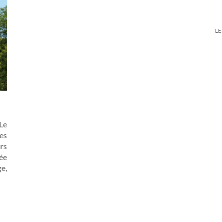
LE
Le
es
rs
sée
e,