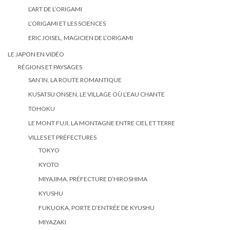
L’ART DE L’ORIGAMI
L’ORIGAMI ET LES SCIENCES
ERIC JOISEL, MAGICIEN DE L’ORIGAMI
LE JAPON EN VIDÉO
RÉGIONS ET PAYSAGES
SAN’IN, LA ROUTE ROMANTIQUE
KUSATSU ONSEN, LE VILLAGE OÙ L’EAU CHANTE
TOHOKU
LE MONT FUJI, LA MONTAGNE ENTRE CIEL ET TERRE
VILLES ET PRÉFECTURES
TOKYO
KYOTO
MIYAJIMA, PRÉFECTURE D’HIROSHIMA
KYUSHU
FUKUOKA, PORTE D’ENTRÉE DE KYUSHU
MIYAZAKI