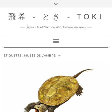
Skip
Toggle
to
header
content
飛希 - とき - TOKI
Japon : traditions vivantes, horizons nouveaux
Toggle Navigation
ÉTIQUETTE :
MUSÉE DE L’AMBRE