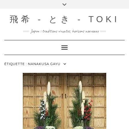
Skip
Toggle
to
header
content
飛希 - とき - TOKI
Japon : traditions vivantes, horizons nouveaux
Toggle Navigation
ÉTIQUETTE :
NANAKUSA GAYU