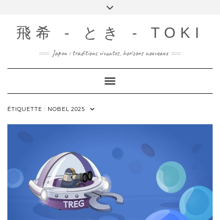
Skip
Toggle
to
header
content
飛希 - とき - TOKI
Japon : traditions vivantes, horizons nouveaux
Toggle Navigation
ÉTIQUETTE :
NOBEL 2025