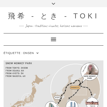
Skip
Toggle
to
header
content
飛希 - とき - TOKI
Japon : traditions vivantes, horizons nouveaux
Toggle Navigation
ÉTIQUETTE :
ONSEN