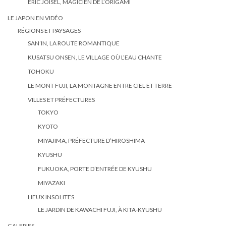
ERIC JOISEL, MAGICIEN DE L’ORIGAMI
LE JAPON EN VIDÉO
RÉGIONS ET PAYSAGES
SAN’IN, LA ROUTE ROMANTIQUE
KUSATSU ONSEN, LE VILLAGE OÙ L’EAU CHANTE
TOHOKU
LE MONT FUJI, LA MONTAGNE ENTRE CIEL ET TERRE
VILLES ET PRÉFECTURES
TOKYO
KYOTO
MIYAJIMA, PRÉFECTURE D’HIROSHIMA
KYUSHU
FUKUOKA, PORTE D’ENTRÉE DE KYUSHU
MIYAZAKI
LIEUX INSOLITES
LE JARDIN DE KAWACHI FUJI, À KITA-KYUSHU
GALERIES