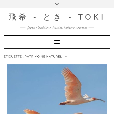
Skip
Toggle
to
header
content
飛希 - とき - TOKI
Japon : traditions vivantes, horizons nouveaux
Toggle Navigation
ÉTIQUETTE :
PATRIMOINE NATUREL