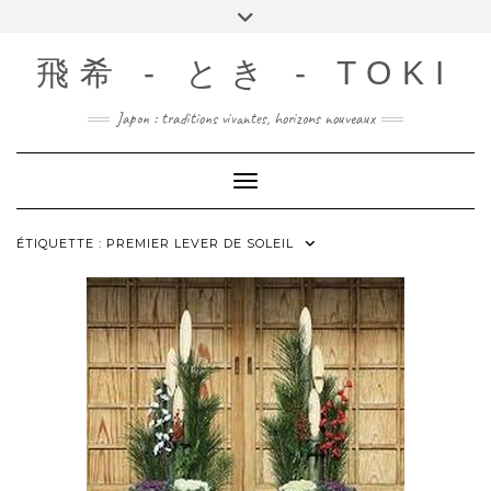
Skip
Toggle
to
header
content
飛希 - とき - TOKI
Japon : traditions vivantes, horizons nouveaux
Toggle Navigation
ÉTIQUETTE :
PREMIER LEVER DE SOLEIL