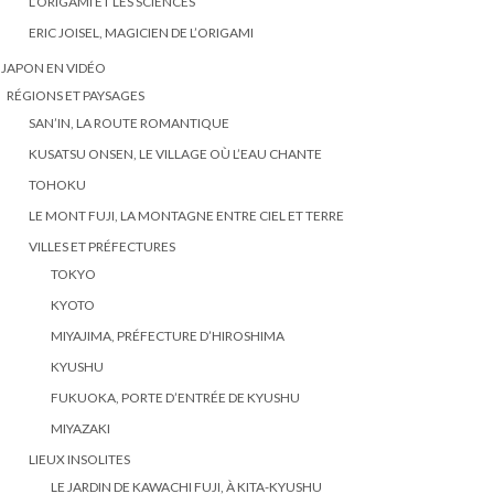
L’ORIGAMI ET LES SCIENCES
ERIC JOISEL, MAGICIEN DE L’ORIGAMI
 JAPON EN VIDÉO
RÉGIONS ET PAYSAGES
SAN’IN, LA ROUTE ROMANTIQUE
KUSATSU ONSEN, LE VILLAGE OÙ L’EAU CHANTE
TOHOKU
LE MONT FUJI, LA MONTAGNE ENTRE CIEL ET TERRE
VILLES ET PRÉFECTURES
TOKYO
KYOTO
MIYAJIMA, PRÉFECTURE D’HIROSHIMA
KYUSHU
FUKUOKA, PORTE D’ENTRÉE DE KYUSHU
MIYAZAKI
LIEUX INSOLITES
LE JARDIN DE KAWACHI FUJI, À KITA-KYUSHU