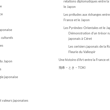
relations diplomatiques entre la
e
le Japon
ce
Les préludes aux échanges entre
France et le Japon
Les Pyrénées-Orientales et le J
japonaise
Démonstration d’un trésor n
culturels
japonais à Céret
ses
Les cerisiers japonais de la R
Fleurie du Vallespir
Une histoire d’Art entre la France et
 du Japon
飛希 – とき – TOKI
s
ie japonaise
t valeurs japonaises