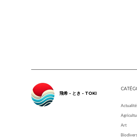
CATÉG
飛希 - とき - TOKI
Actualité
Agricultu
Art
Biodivers