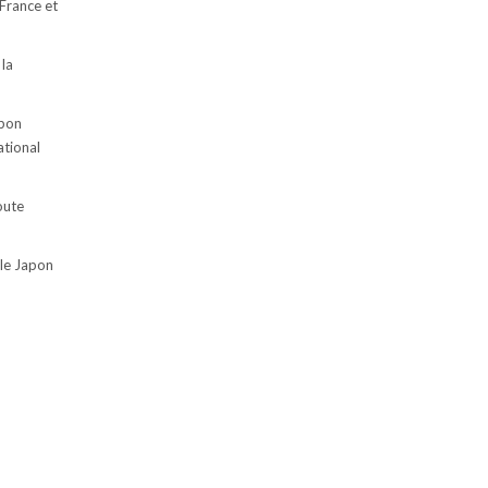
 France et
 la
apon
ational
oute
 le Japon