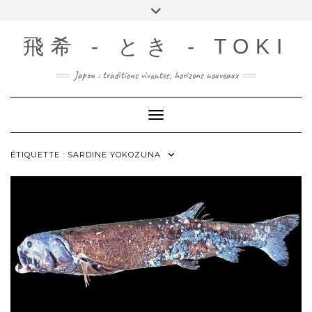
Skip
Toggle
to
header
content
飛希 - とき - TOKI
Japon : traditions vivantes, horizons nouveaux
Toggle Navigation
ÉTIQUETTE :
SARDINE YOKOZUNA