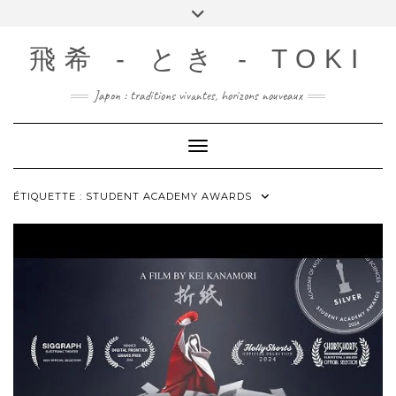
Skip
Toggle
to
header
content
飛希 - とき - TOKI
Japon : traditions vivantes, horizons nouveaux
Toggle Navigation
ÉTIQUETTE :
STUDENT ACADEMY AWARDS