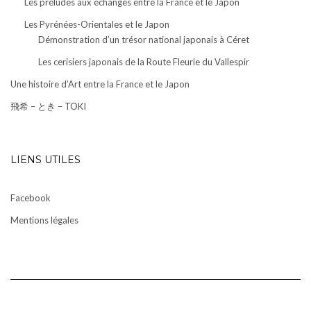
Les préludes aux échanges entre la France et le Japon
Les Pyrénées-Orientales et le Japon
Démonstration d’un trésor national japonais à Céret
Les cerisiers japonais de la Route Fleurie du Vallespir
Une histoire d’Art entre la France et le Japon
飛希 – とき – TOKI
LIENS UTILES
Facebook
Mentions légales