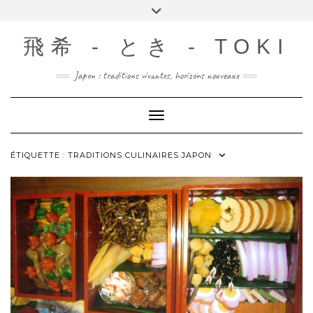
Skip
Toggle
to
header
content
飛希 - とき - TOKI
Japon : traditions vivantes, horizons nouveaux
Toggle Navigation
ÉTIQUETTE :
TRADITIONS CULINAIRES JAPON