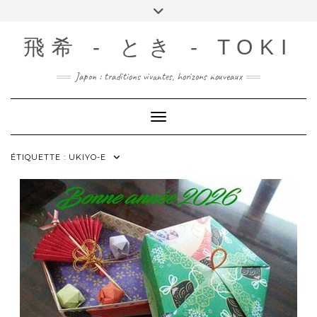
Skip
Toggle
to
header
content
飛希 - とき - TOKI
Japon : traditions vivantes, horizons nouveaux
Toggle Navigation
ÉTIQUETTE :
UKIYO-E