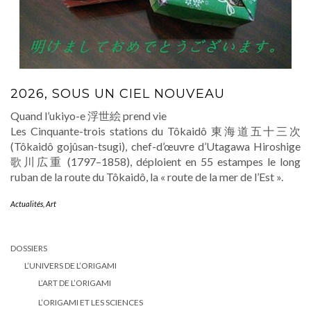
2026, SOUS UN CIEL NOUVEAU
Quand l’ukiyo-e 浮世絵 prend vie
Les Cinquante-trois stations du Tôkaidô 東海道五十三次
(Tôkaidô gojûsan-tsugi), chef-d’œuvre d’Utagawa Hiroshige
歌川広重 (1797–1858), déploient en 55 estampes le long
ruban de la route du Tôkaidô, la « route de la mer de l’Est ».
Actualités
,
Art
DOSSIERS
L’UNIVERS DE L’ORIGAMI
L’ART DE L’ORIGAMI
L’ORIGAMI ET LES SCIENCES