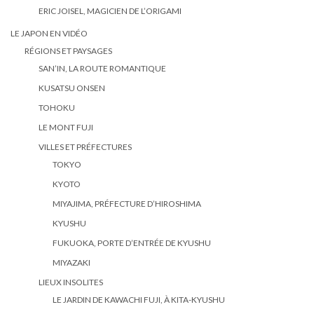
ERIC JOISEL, MAGICIEN DE L’ORIGAMI
LE JAPON EN VIDÉO
RÉGIONS ET PAYSAGES
SAN’IN, LA ROUTE ROMANTIQUE
KUSATSU ONSEN
TOHOKU
LE MONT FUJI
VILLES ET PRÉFECTURES
TOKYO
KYOTO
MIYAJIMA, PRÉFECTURE D’HIROSHIMA
KYUSHU
FUKUOKA, PORTE D’ENTRÉE DE KYUSHU
MIYAZAKI
LIEUX INSOLITES
LE JARDIN DE KAWACHI FUJI, À KITA-KYUSHU