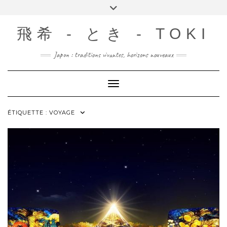
Skip
Toggle
to
header
content
飛希 - とき - TOKI
Japon : traditions vivantes, horizons nouveaux
Toggle Navigation
ÉTIQUETTE :
VOYAGE