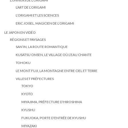
L’UNIVERS DE L’ORIGAMI
L’ART DE L’ORIGAMI
L’ORIGAMI ET LES SCIENCES
ERIC JOISEL, MAGICIEN DE L’ORIGAMI
LE JAPON EN VIDÉO
RÉGIONS ET PAYSAGES
SAN’IN, LA ROUTE ROMANTIQUE
KUSATSU ONSEN, LE VILLAGE OÙ L’EAU CHANTE
TOHOKU
LE MONT FUJI, LA MONTAGNE ENTRE CIEL ET TERRE
VILLES ET PRÉFECTURES
TOKYO
KYOTO
MIYAJIMA, PRÉFECTURE D’HIROSHIMA
KYUSHU
FUKUOKA, PORTE D’ENTRÉE DE KYUSHU
MIYAZAKI