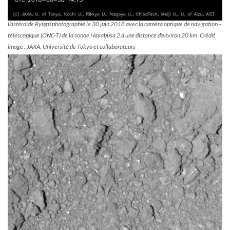
L’astéroïde Ryûgû photographié le 30 juin 2018 avec la caméra optique de navigation –
télescopique (ONC-T) de la sonde Hayabusa 2 à une distance d’environ 20 km
.
Crédit
image :
JAXA, Université de Tokyo et collaborateurs