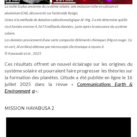
La roche la plus ancienne du système solaire, une inclusion riche en calcium et
aluminium (CAI), découverte sur l’astéroïde Ryûgû.
Grâce à la méthode de datation radiochronologique Al–Mg, il a été déterminé qu’elle
s’est formée environ 4,5673 milliards d’années, juste après la naissance du système
solaire.
Les données proviennent d’une carte composite d’éléments chimiques (Mg en rouge, Ca
en vert, Al en bleu) obtenue par microscopie électronique à rayons X.
© Kawasaki et al., 2025
Ces résultats offrent un nouvel éclairage sur les origines du
système solaire et pourraient faire progresser les théories sur
la formation des planètes. L’étude a été publiée en ligne le 16
juillet 2025 dans la revue
«
Communications Earth &
Environment
»
.
MISSION HAYABUSA 2