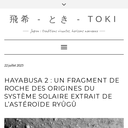
Skip
Toggle
to
header
content
飛希 - とき - TOKI
Japon : traditions vivantes, horizons nouveaux
Toggle Navigation
22 juillet 2025
HAYABUSA 2 : UN FRAGMENT DE
ROCHE DES ORIGINES DU
SYSTÈME SOLAIRE EXTRAIT DE
L’ASTÉROÏDE RYÛGÛ