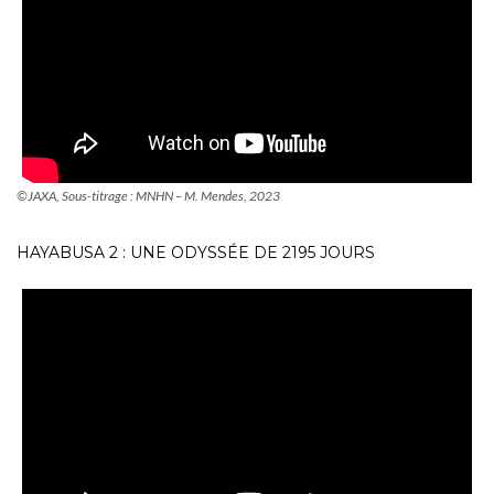
©JAXA, Sous-titrage : MNHN – M. Mendes, 2023
HAYABUSA 2 : UNE ODYSSÉE DE 2195 JOURS