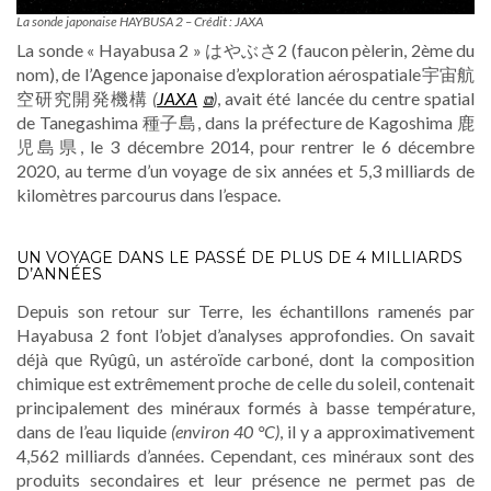
La sonde japonaise HAYBUSA 2 – Crédit : JAXA
La sonde « Hayabusa 2 » はやぶさ2 (faucon pèlerin, 2ème du
nom), de l’Agence japonaise d’exploration aérospatiale宇宙航
空研究開発機構
(
JAXA
)
, avait été lancée du centre spatial
de Tanegashima 種子島, dans la préfecture de Kagoshima 鹿
児島県, le 3 décembre 2014, pour rentrer le 6 décembre
2020, au terme d’un voyage de six années et 5,3 milliards de
kilomètres parcourus dans l’espace.
UN VOYAGE DANS LE PASSÉ DE PLUS DE 4 MILLIARDS
D’ANNÉES
Depuis son retour sur Terre, les échantillons ramenés par
Hayabusa 2 font l’objet d’analyses approfondies. On savait
déjà que Ryûgû, un astéroïde carboné, dont la composition
chimique est extrêmement proche de celle du soleil, contenait
principalement des minéraux formés à basse température,
dans de l’eau liquide
(environ 40 °C)
, il y a approximativement
4,562 milliards d’années. Cependant, ces minéraux sont des
produits secondaires et leur présence ne permet pas de