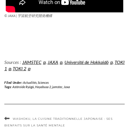
©
JAXA | 宇宙航空研究開発機構
Sources :
JAMSTEC
,
JAXA
,
Université de Hokkaidô
,
TOKI
1
,
TOKI 2
Filed Under:
Actualités
,
Sciences
Tags:
Astéroïde Ryûgû
,
Hayabusa 2
,
jamstec
,
Jaxa
WASHOKU, LA CUISINE TRADITIONNELLE JAPONAISE : SES
BIENFAITS SUR LA SANTÉ MENTALE