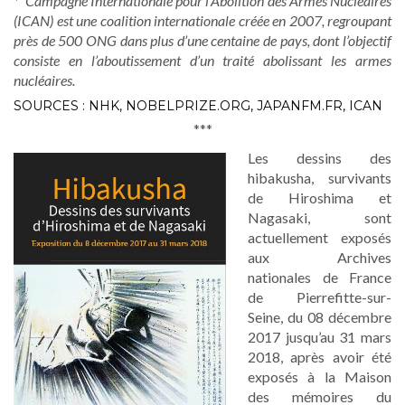
* Campagne Internationale pour l’Abolition des Armes Nucléaires
(ICAN) est une coalition internationale créée en 2007, regroupant
près de 500 ONG dans plus d’une centaine de pays, dont l’objectif
consiste en l’aboutissement d’un traité abolissant les armes
nucléaires.
SOURCES : NHK, NOBELPRIZE.ORG, JAPANFM.FR, ICAN
***
Les dessins des
hibakusha, survivants
de Hiroshima et
Nagasaki, sont
actuellement exposés
aux Archives
nationales de France
de Pierrefitte-sur-
Seine, du 08 décembre
2017 jusqu’au 31 mars
2018, après avoir été
exposés à la Maison
des mémoires du