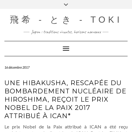
Skip
Toggle
to
header
content
飛希 - とき - TOKI
Japon : traditions vivantes, horizons nouveaux
Toggle Navigation
16 décembre 2017
UNE HIBAKUSHA, RESCAPÉE DU
BOMBARDEMENT NUCLÉAIRE DE
HIROSHIMA, REÇOIT LE PRIX
NOBEL DE LA PAIX 2017
ATTRIBUÉ À ICAN*
Le prix Nobel de la Paix attribué à ICAN a été reçu