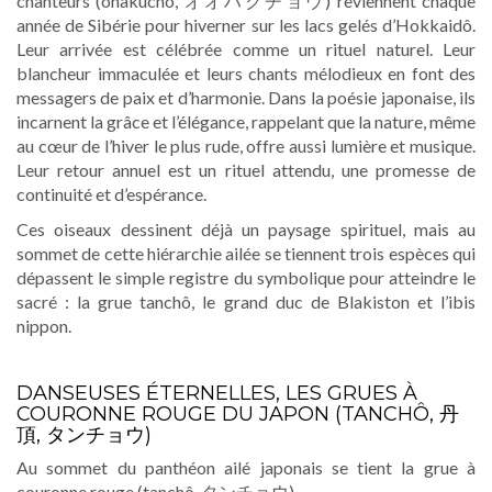
chanteurs (ôhakuchô, オオハクチョウ) reviennent chaque
année de Sibérie pour hiverner sur les lacs gelés d’Hokkaidô.
Leur arrivée est célébrée comme un rituel naturel. Leur
blancheur immaculée et leurs chants mélodieux en font des
messagers de paix et d’harmonie. Dans la poésie japonaise, ils
incarnent la grâce et l’élégance, rappelant que la nature, même
au cœur de l’hiver le plus rude, offre aussi lumière et musique.
Leur retour annuel est un rituel attendu, une promesse de
continuité et d’espérance.
Ces oiseaux dessinent déjà un paysage spirituel, mais au
sommet de cette hiérarchie ailée se tiennent trois espèces qui
dépassent le simple registre du symbolique pour atteindre le
sacré : la grue tanchô, le grand duc de Blakiston et l’ibis
nippon.
DANSEUSES ÉTERNELLES, LES GRUES À
COURONNE ROUGE DU JAPON (TANCHÔ, 丹
頂, タンチョウ)
Au sommet du panthéon ailé japonais se tient la grue à
couronne rouge (tanchô, タンチョウ).