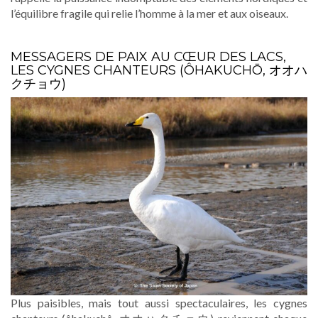
l’équilibre fragile qui relie l’homme à la mer et aux oiseaux.
MESSAGERS DE PAIX AU CŒUR DES LACS,
LES CYGNES CHANTEURS (ÔHAKUCHŌ, オオハ
クチョウ)
Plus paisibles, mais tout aussi spectaculaires, les cygnes