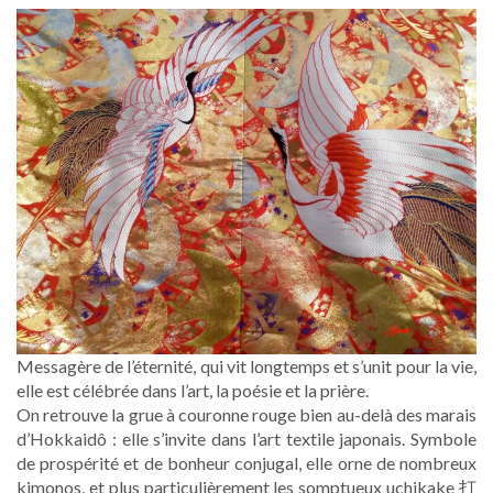
Messagère de l’éternité, qui vit longtemps et s’unit pour la vie,
elle est célébrée dans l’art, la poésie et la prière.
On retrouve la grue à couronne rouge bien au-delà des marais
d’Hokkaidô : elle s’invite dans l’art textile japonais. Symbole
de prospérité et de bonheur conjugal, elle orne de nombreux
kimonos, et plus particulièrement les somptueux uchikake 打