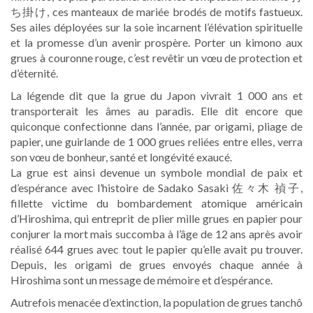
ち掛け, ces manteaux de mariée brodés de motifs fastueux.
Ses ailes déployées sur la soie incarnent l’élévation spirituelle
et la promesse d’un avenir prospère. Porter un kimono aux
grues à couronne rouge, c’est revêtir un vœu de protection et
d’éternité.
La légende dit que la grue du Japon vivrait 1 000 ans et
transporterait les âmes au paradis. Elle dit encore que
quiconque confectionne dans l’année, par origami, pliage de
papier, une guirlande de 1 000 grues reliées entre elles, verra
son vœu de bonheur, santé et longévité exaucé.
La grue est ainsi devenue un symbole mondial de paix et
d’espérance avec l’histoire de Sadako Sasaki 佐々木 禎子,
fillette victime du bombardement atomique américain
d’Hiroshima, qui entreprit de plier mille grues en papier pour
conjurer la mort mais succomba à l’âge de 12 ans après avoir
réalisé 644 grues avec tout le papier qu’elle avait pu trouver.
Depuis, les origami de grues envoyés chaque année à
Hiroshima sont un message de mémoire et d’espérance.
Autrefois menacée d’extinction, la population de grues tanchô