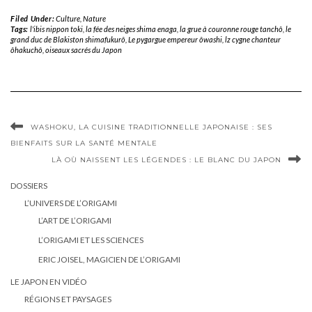
Filed Under:
Culture
,
Nature
Tags:
l'ibis nippon toki
,
la fée des neiges shima enaga
,
la grue à couronne rouge tanchô
,
le
grand duc de Blakiston shimafukurô
,
Le pygargue empereur ôwashi
,
lz cygne chanteur
ôhakuchô
,
oiseaux sacrés du Japon
WASHOKU, LA CUISINE TRADITIONNELLE JAPONAISE : SES
BIENFAITS SUR LA SANTÉ MENTALE
LÀ OÙ NAISSENT LES LÉGENDES : LE BLANC DU JAPON
DOSSIERS
L’UNIVERS DE L’ORIGAMI
L’ART DE L’ORIGAMI
L’ORIGAMI ET LES SCIENCES
ERIC JOISEL, MAGICIEN DE L’ORIGAMI
LE JAPON EN VIDÉO
RÉGIONS ET PAYSAGES