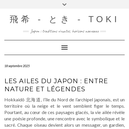
Skip
Toggle
to
header
content
飛希 - とき - TOKI
Japon : traditions vivantes, horizons nouveaux
Toggle Navigation
18 septembre 2025
LES AILES DU JAPON : ENTRE
NATURE ET LÉGENDES
Hokkaidô 北海道, l’île du Nord de l’archipel japonais, est un
territoire où la neige et le vent semblent figer le temps.
Pourtant, au cœur de ces paysages glacés, la vie ailée révèle
une poésie profonde, une rencontre avec le symbolique et le
sacré. Chaque oiseau devient alors un messager, un gardien,