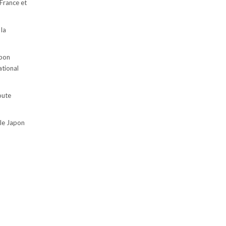
 France et
 la
apon
ational
oute
 le Japon