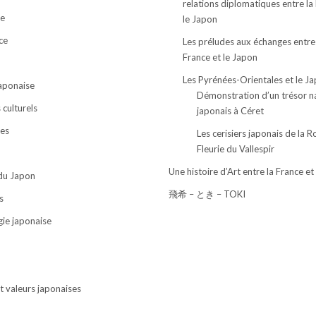
relations diplomatiques entre la
e
le Japon
ce
Les préludes aux échanges entre
France et le Japon
Les Pyrénées-Orientales et le J
japonaise
Démonstration d’un trésor n
culturels
japonais à Céret
ses
Les cerisiers japonais de la R
Fleurie du Vallespir
Une histoire d’Art entre la France et
 du Japon
飛希 – とき – TOKI
s
ie japonaise
t valeurs japonaises