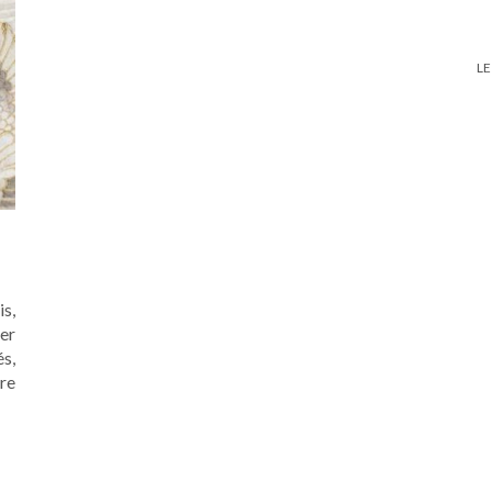
LE
s,
ger
s,
tre