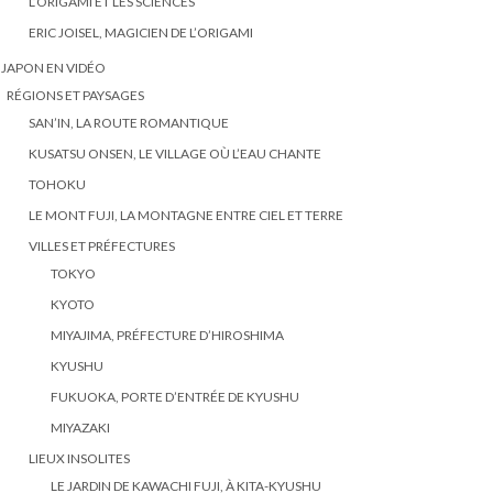
L’ORIGAMI ET LES SCIENCES
ERIC JOISEL, MAGICIEN DE L’ORIGAMI
 JAPON EN VIDÉO
RÉGIONS ET PAYSAGES
SAN’IN, LA ROUTE ROMANTIQUE
KUSATSU ONSEN, LE VILLAGE OÙ L’EAU CHANTE
TOHOKU
LE MONT FUJI, LA MONTAGNE ENTRE CIEL ET TERRE
VILLES ET PRÉFECTURES
TOKYO
KYOTO
MIYAJIMA, PRÉFECTURE D’HIROSHIMA
KYUSHU
FUKUOKA, PORTE D’ENTRÉE DE KYUSHU
MIYAZAKI
LIEUX INSOLITES
LE JARDIN DE KAWACHI FUJI, À KITA-KYUSHU