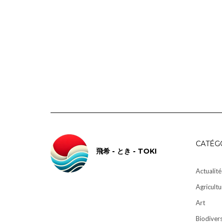
CATÉG
飛希 - とき - TOKI
Actualité
Agricultu
Art
Biodivers