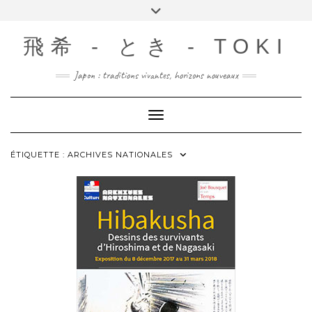
Skip
Toggle
to
header
content
飛希 - とき - TOKI
Japon : traditions vivantes, horizons nouveaux
Toggle Navigation
ÉTIQUETTE :
ARCHIVES NATIONALES