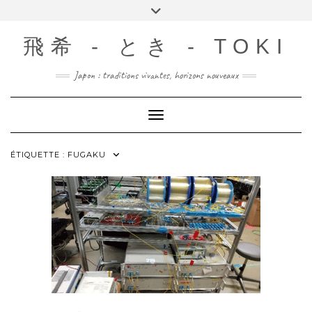
Skip
Toggle
to
header
content
飛希 - とき - TOKI
Japon : traditions vivantes, horizons nouveaux
Toggle Navigation
ÉTIQUETTE :
FUGAKU