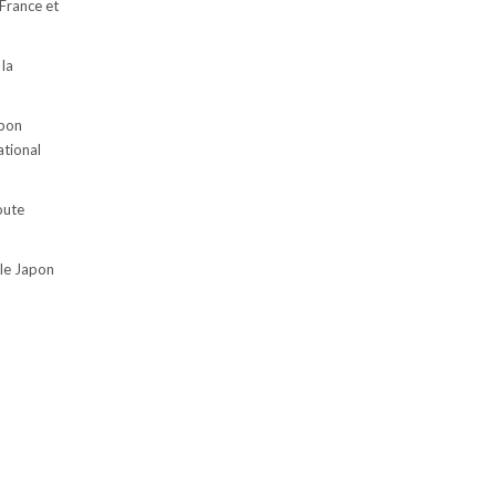
 France et
 la
apon
ational
oute
 le Japon