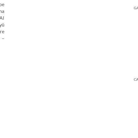
pe
GA
ama
AI
yû
re
 –
C