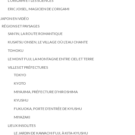
L’ORIGAMI ET LES SCIENCES
ERIC JOISEL, MAGICIEN DE L’ORIGAMI
 JAPON EN VIDÉO
RÉGIONS ET PAYSAGES
SAN’IN, LA ROUTE ROMANTIQUE
KUSATSU ONSEN, LE VILLAGE OÙ L’EAU CHANTE
TOHOKU
LE MONT FUJI, LA MONTAGNE ENTRE CIEL ET TERRE
VILLES ET PRÉFECTURES
TOKYO
KYOTO
MIYAJIMA, PRÉFECTURE D’HIROSHIMA
KYUSHU
FUKUOKA, PORTE D’ENTRÉE DE KYUSHU
MIYAZAKI
LIEUX INSOLITES
LE JARDIN DE KAWACHI FUJI, À KITA-KYUSHU