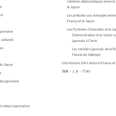
relations diplomatiques entre la
e
le Japon
ce
Les préludes aux échanges entre
France et le Japon
Les Pyrénées-Orientales et le J
japonaise
Démonstration d’un trésor n
culturels
japonais à Céret
ses
Les cerisiers japonais de la R
Fleurie du Vallespir
Une histoire d’Art entre la France et
 du Japon
飛希 – とき – TOKI
s
ie japonaise
t valeurs japonaises