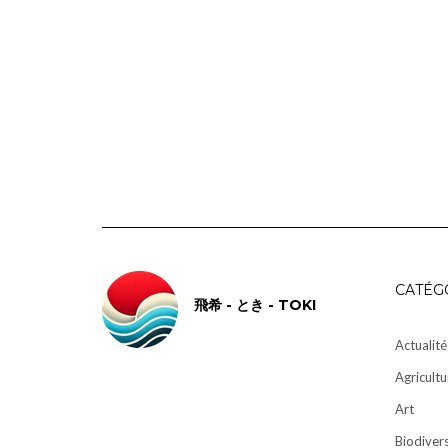
CATÉG
飛希 - とき - TOKI
Actualité
Agricultu
Art
Biodivers